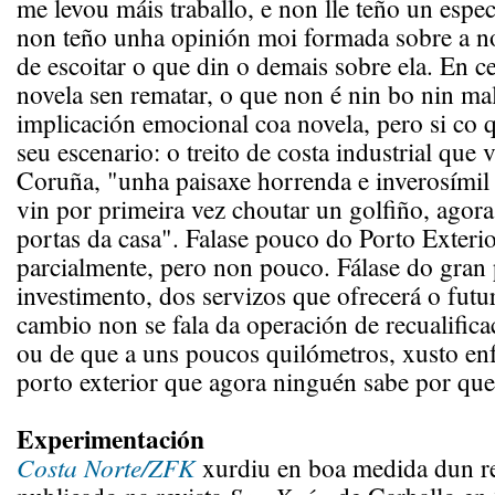
me levou máis traballo, e non lle teño un espec
non teño unha opinión moi formada sobre a no
de escoitar o que din o demais sobre ela. En c
novela sen rematar, o que non é nin bo nin m
implicación emocional coa novela, pero si co 
seu escenario: o treito de costa industrial que 
Coruña, "unha paisaxe horrenda e inverosímil 
vin por primeira vez choutar un golfiño, agora
portas da casa". Falase pouco do Porto Exteri
parcialmente, pero non pouco. Fálase do gran 
investimento, dos servizos que ofrecerá o futu
cambio non se fala da operación de recualifica
ou de que a uns poucos quilómetros, xusto enf
porto exterior que agora ninguén sabe por que
Experimentación
Costa Norte/ZFK
xurdiu en boa medida dun r