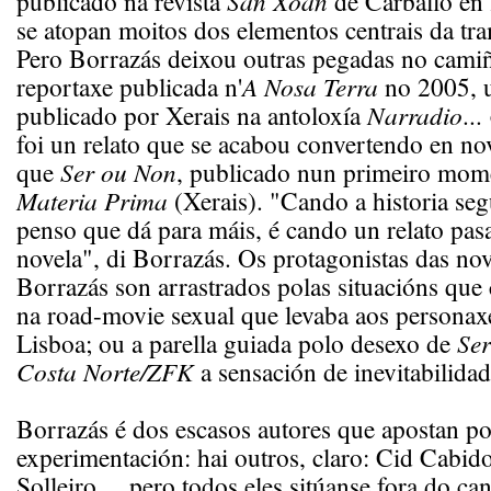
publicado na revista
San Xoán
de Carballo en
se atopan moitos dos elementos centrais da tr
Pero Borrazás deixou outras pegadas no cami
reportaxe publicada n'
A Nosa Terra
no 2005, u
publicado por Xerais na antoloxía
Narradio
...
foi un relato que se acabou convertendo en n
que
Ser ou Non
, publicado nun primeiro mo
Materia Prima
(Xerais). "Cando a historia seg
penso que dá para máis, é cando un relato pas
novela", di Borrazás. Os protagonistas das no
Borrazás son arrastrados polas situacións que 
na road-movie sexual que levaba aos persona
Lisboa; ou a parella guiada polo desexo de
Se
Costa Norte/ZFK
a sensación de inevitabilidad
Borrazás é dos escasos autores que apostan po
experimentación: hai outros, claro: Cid Cabid
Solleiro..., pero todos eles sitúanse fora do c