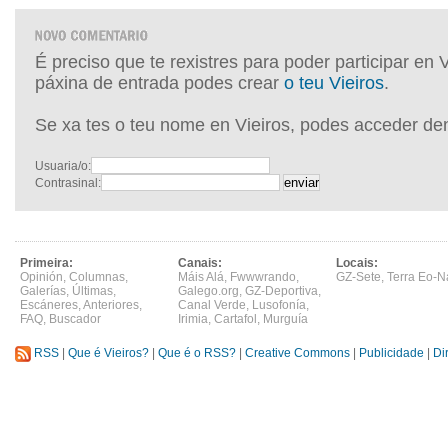
É preciso que te rexistres para poder participar en 
páxina de entrada podes crear
o teu Vieiros
.
Se xa tes o teu nome en Vieiros, podes acceder de
Usuaria/o:
Contrasinal:
Primeira:
Canais:
Locais:
Opinión
,
Columnas
,
Máis Alá
,
Fwwwrando
,
GZ-Sete
,
Terra Eo-N
Galerías
,
Últimas
,
Galego.org
,
GZ-Deportiva
,
Escáneres
,
Anteriores
,
Canal Verde
,
Lusofonía
,
FAQ
,
Buscador
Irimia
,
Cartafol
,
Murguía
RSS
|
Que é Vieiros?
|
Que é o RSS?
|
Creative Commons
|
Publicidade
|
Di