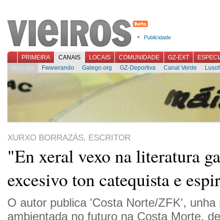
Publicidade
PRIMEIRA
CANAIS
LOCAIS
COMUNIDADE
GZ-EXT
ESPECI
Máis Alá
Fwwwrando
Galego.org
GZ-Deportiva
Canal Verde
Lusof
XURXO BORRAZÁS, ESCRITOR
"En xeral vexo na literatura g
excesivo ton catequista e espir
O autor publica 'Costa Norte/ZFK', unha
ambientada no futuro na Costa Morte, d