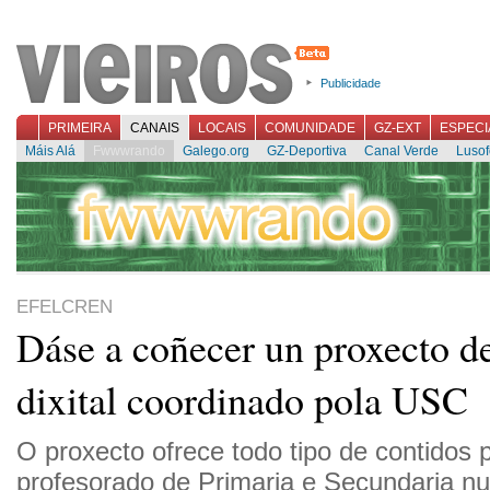
Publicidade
PRIMEIRA
CANAIS
LOCAIS
COMUNIDADE
GZ-EXT
ESPECI
Máis Alá
Fwwwrando
Galego.org
GZ-Deportiva
Canal Verde
Lusof
EFELCREN
Dáse a coñecer un proxecto d
dixital coordinado pola USC
O proxecto ofrece todo tipo de contidos 
profesorado de Primaria e Secundaria n