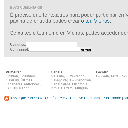
É preciso que te rexistres para poder participar en 
páxina de entrada podes crear
o teu Vieiros
.
Se xa tes o teu nome en Vieiros, podes acceder de
Usuaria/o:
Contrasinal:
Primeira:
Canais:
Locais:
Opinión
,
Columnas
,
Máis Alá
,
Fwwwrando
,
GZ-Sete
,
Terra Eo-N
Galerías
,
Últimas
,
Galego.org
,
GZ-Deportiva
,
Escáneres
,
Anteriores
,
Canal Verde
,
Lusofonía
,
FAQ
,
Buscador
Irimia
,
Cartafol
,
Murguía
RSS
|
Que é Vieiros?
|
Que é o RSS?
|
Creative Commons
|
Publicidade
|
Di