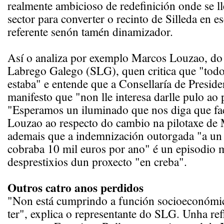
realmente ambicioso de redefinición onde se l
sector para converter o recinto de Silleda en e
referente senón tamén dinamizador.
Así o analiza por exemplo Marcos Louzao, do
Labrego Galego (SLG), quen critica que "to
estaba" e entende que a Consellaría de Presid
manifesto que "non lle interesa darlle pulo ao 
"Esperamos un iluminado que nos diga que fac
Louzao ao respecto do cambio na pilotaxe de 
ademais que a indemnización outorgada "a un
cobraba 10 mil euros por ano" é un episodio m
desprestixios dun proxecto "en creba".
Outros catro anos perdidos
"Non está cumprindo a función socioeconómic
ter", explica o representante do SLG. Unha re