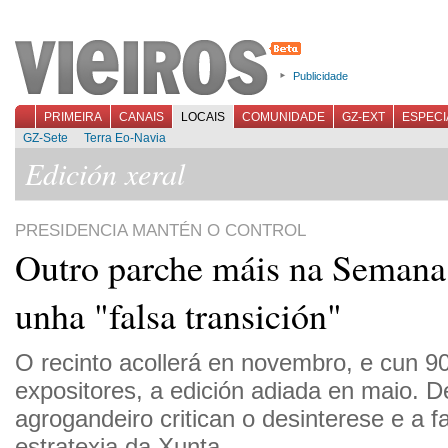
Publicidade
PRIMEIRA
CANAIS
LOCAIS
COMUNIDADE
GZ-EXT
ESPECI
GZ-Sete
Terra Eo-Navia
Edición xeral
PRESIDENCIA MANTÉN O CONTROL
Outro parche máis na Semana
unha "falsa transición"
O recinto acollerá en novembro, e cun 
expositores, a edición adiada en maio. D
agrogandeiro critican o desinterese e a fa
estratexia da Xunta.