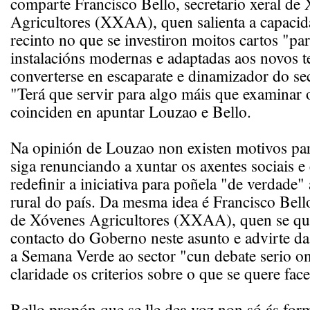
comparte Francisco Bello, secretario xeral de
Agricultores (XXAA), quen salienta a capacid
recinto no que se investiron moitos cartos "par
instalacións modernas e adaptadas aos novos 
converterse en escaparate e dinamizador do sec
"Terá que servir para algo máis que examinar 
coinciden en apuntar Louzao e Bello.
Na opinión de Louzao non existen motivos pa
siga renunciando a xuntar os axentes sociais 
redefinir a iniciativa para poñela "de verdade"
rural do país. Da mesma idea é Francisco Bello
de Xóvenes Agricultores (XXAA), quen se que
contacto do Goberno neste asunto e advirte da
a Semana Verde ao sector "cun debate serio on
claridade os criterios sobre o que se quere face
Bello propón que se lle dea voz non só ás for