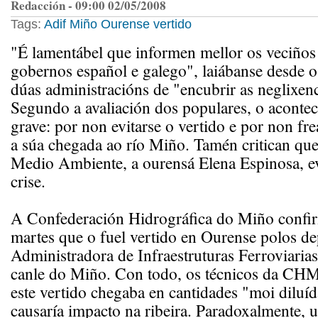
Redacción - 09:00 02/05/2008
Tags:
Adif
Miño
Ourense
vertido
"É lamentábel que informen mellor os veciños
gobernos español e galego", laiábanse desde o
dúas administracións de "encubrir as neglixen
Segundo a avaliación dos populares, o aconte
grave: por non evitarse o vertido e por non fr
a súa chegada ao río Miño. Tamén critican que
Medio Ambiente, a ourensá Elena Espinosa, evi
crise.
A Confederación Hidrográfica do Miño confi
martes que o fuel vertido en Ourense polos de
Administradora de Infraestruturas Ferroviaria
canle do Miño. Con todo, os técnicos da CHM
este vertido chegaba en cantidades "moi diluí
causaría impacto na ribeira. Paradoxalmente, u