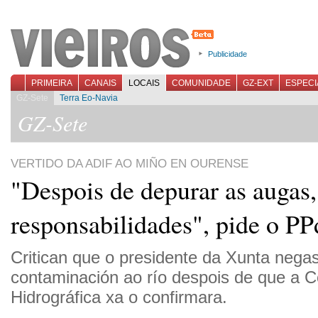
Publicidade
PRIMEIRA
CANAIS
LOCAIS
COMUNIDADE
GZ-EXT
ESPECI
GZ-Sete
Terra Eo-Navia
GZ-Sete
VERTIDO DA ADIF AO MIÑO EN OURENSE
"Despois de depurar as augas
responsabilidades", pide o P
Critican que o presidente da Xunta nega
contaminación ao río despois de que a 
Hidrográfica xa o confirmara.