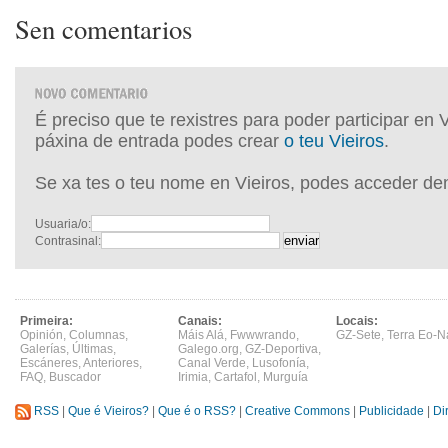
Sen comentarios
É preciso que te rexistres para poder participar en 
páxina de entrada podes crear
o teu Vieiros
.
Se xa tes o teu nome en Vieiros, podes acceder de
Usuaria/o:
Contrasinal:
Primeira:
Canais:
Locais:
Opinión
,
Columnas
,
Máis Alá
,
Fwwwrando
,
GZ-Sete
,
Terra Eo-N
Galerías
,
Últimas
,
Galego.org
,
GZ-Deportiva
,
Escáneres
,
Anteriores
,
Canal Verde
,
Lusofonía
,
FAQ
,
Buscador
Irimia
,
Cartafol
,
Murguía
RSS
|
Que é Vieiros?
|
Que é o RSS?
|
Creative Commons
|
Publicidade
|
Di