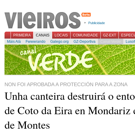
Publicidade
PRIMEIRA
CANAIS
LOCAIS
COMUNIDADE
GZ-EXT
ESPECI
Máis Alá
Fwwwrando
Galego.org
GZ-Deportiva
Canal Verde
Lusof
NON FOI APROBADA A PROTECCIÓN PARA A ZONA
Unha canteira destruirá o ento
de Coto da Eira en Mondariz 
de Montes