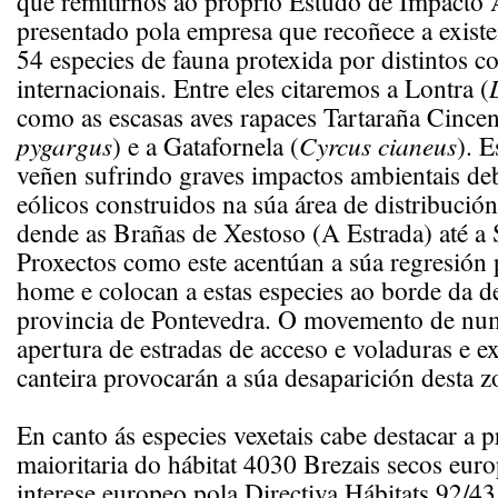
que remitirnos ao proprio Estudo de Impacto
presentado pola empresa que recoñece a existe
54 especies de fauna protexida por distintos c
internacionais. Entre eles citaremos a Lontra (
como as escasas aves rapaces Tartaraña Cincen
pygargus
) e a Gatafornela (
Cyrcus cianeus
). E
veñen sufrindo graves impactos ambientais de
eólicos construidos na súa área de distribució
dende as Brañas de Xestoso (A Estrada) até a 
Proxectos como este acentúan a súa regresión
home e colocan a estas especies ao borde da d
provincia de Pontevedra. O movemento de nu
apertura de estradas de acceso e voladuras e e
canteira provocarán a súa desaparición desta z
En canto ás especies vexetais cabe destacar a p
maioritaria do hábitat 4030 Brezais secos eur
interese europeo pola Directiva Hábitats 92/4