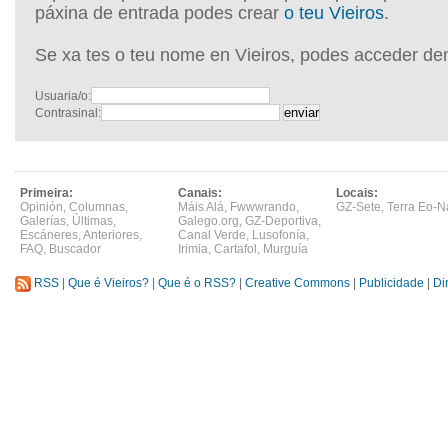
páxina de entrada podes crear
o teu Vieiros
.
Se xa tes o teu nome en Vieiros, podes acceder de
Usuaria/o:
Contrasinal:
Primeira:
Canais:
Locais:
Opinión
,
Columnas
,
Máis Alá
,
Fwwwrando
,
GZ-Sete
,
Terra Eo-N
Galerías
,
Últimas
,
Galego.org
,
GZ-Deportiva
,
Escáneres
,
Anteriores
,
Canal Verde
,
Lusofonía
,
FAQ
,
Buscador
Irimia
,
Cartafol
,
Murguía
RSS
|
Que é Vieiros?
|
Que é o RSS?
|
Creative Commons
|
Publicidade
|
Di