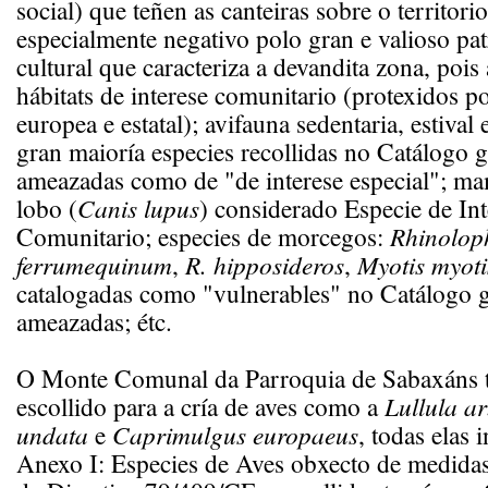
social) que teñen as canteiras sobre o territori
especialmente negativo polo gran e valioso pat
cultural que caracteriza a devandita zona, pois 
hábitats de interese comunitario (protexidos p
europea e estatal); avifauna sedentaria, estival 
gran maioría especies recollidas no Catálogo g
ameazadas como de "de interese especial"; m
lobo (
Canis lupus
) considerado Especie de Int
Comunitario; especies de morcegos:
Rhinolop
ferrumequinum
,
R. hipposideros
,
Myotis myoti
catalogadas como "vulnerables" no Catálogo g
ameazadas; étc.
O Monte Comunal da Parroquia de Sabaxáns t
escollido para a cría de aves como a
Lullula a
undata
e
Caprimulgus europaeus
, todas elas 
Anexo I: Especies de Aves obxecto de medidas