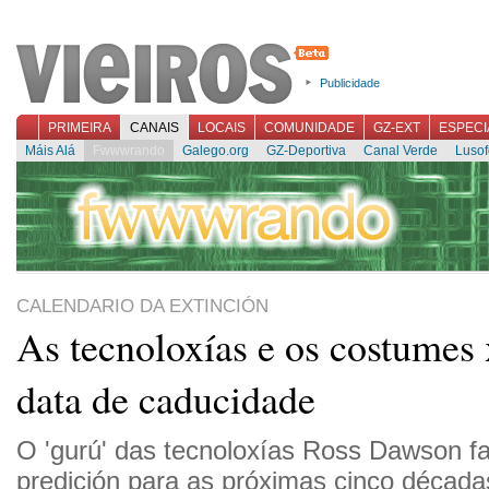
Publicidade
PRIMEIRA
CANAIS
LOCAIS
COMUNIDADE
GZ-EXT
ESPECI
Máis Alá
Fwwwrando
Galego.org
GZ-Deportiva
Canal Verde
Lusof
CALENDARIO DA EXTINCIÓN
As tecnoloxías e os costumes 
data de caducidade
O 'gurú' das tecnoloxías Ross Dawson fa
predición para as próximas cinco década