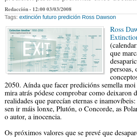
Redacción - 12:00 03/03/2008
Tags:
extinción
futuro
predición
Ross Dawson
Ross Da
Extinctio
(calendar
que marca
desaparic
persoas, 
conceptos
2050. Aínda que facer predicións semella moi 
mira atrás pódese comprobar como deixaron de
realidades que parecían eternas e inamovíbeis:
sen ir máis lonxe, Plutón, o Concorde, as Pol
o autor, a inocencia.
Os próximos valores que se prevé que desapar