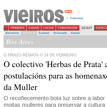
Publicidade
PRIMEIRA
CANAIS
LOCAIS
COMUNIDADE
GZ-EXT
ESPECI
Barcelona
Bos Aires
Euskadi
Venezuela
Irlanda
Bos Aires
O PRAZO REMATA O 24 DE FEBREIRO
O colectivo 'Herbas de Prata' 
postulacións para as homenax
da Muller
O recoñecemento bota luz sobre a labor 
moitas mulleres para preservar a cultura