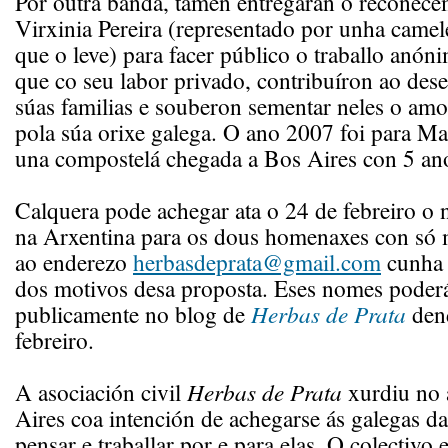
Por outra banda, tamén entregarán o recoñece
Virxinia Pereira (representado por unha camele
que o leve) para facer público o traballo anón
que co seu labor privado, contribuíron ao de
súas familias e souberon sementar neles o amo
pola súa orixe galega. O ano 2007 foi para Mar
una compostelá chegada a Bos Aires con 5 an
Calquera pode achegar ata o 24 de febreiro o
na Arxentina para os dous homenaxes con só 
ao enderezo
herbasdeprata@gmail.com
cunha 
dos motivos desa proposta. Eses nomes poder
publicamente no blog de
Herbas de Prata
den
febreiro.
A asociación civil
Herbas de Prata
xurdiu no 
Aires coa intención de achegarse ás galegas da
pensar e traballar por e para elas. O colectivo 