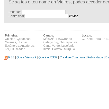
Se xa tes o teu nome en Vieiros, podes acceder de
Usuaria/o:
Contrasinal:
Primeira:
Canais:
Locais:
Opinión
,
Columnas
,
Máis Alá
,
Fwwwrando
,
GZ-Sete
,
Terra Eo-N
Galerías
,
Últimas
,
Galego.org
,
GZ-Deportiva
,
Escáneres
,
Anteriores
,
Canal Verde
,
Lusofonía
,
FAQ
,
Buscador
Irimia
,
Cartafol
,
Murguía
RSS
|
Que é Vieiros?
|
Que é o RSS?
|
Creative Commons
|
Publicidade
|
Di