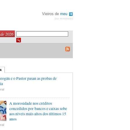
Vieiros de
meu
(ou rexistrate)
 de 2026
a
eogán e o Pastor pasan as probas de
ia
ral
A morosidade nos créditos
concedidos por bancos e caixas sobe
aos niveis máis altos dos últimos 15
anos
ral