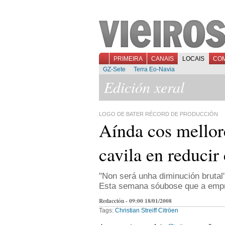
PRIMEIRA
CANAIS
LOCAIS
CO
GZ-Sete
Terra Eo-Navia
Edición xeral
LOGO DE BATER RÉCORD DE PRODUCCIÓN
Aínda cos mellor
cavila en reducir
"Non será unha diminución brutal"
Esta semana sóubose que a empre
Redacción - 09:00 18/01/2008
Tags:
Christian Streiff
Citröen