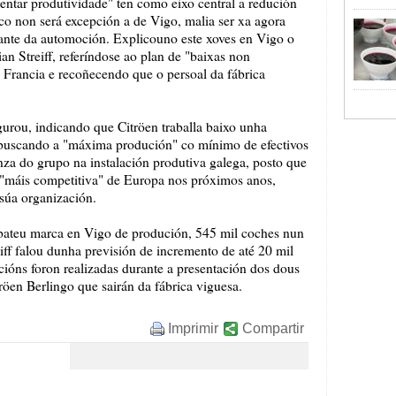
ntar produtividade" ten como eixo central a redución
rco non será excepción a de Vigo, malia ser xa agora
ante da automoción. Explicouno este xoves en Vigo o
n Streiff, referíndose ao plan de "baixas non
 Francia e recoñecendo que o persoal da fábrica
urou, indicando que Citröen traballa baixo unha
buscando a "máxima produción" co mínimo de efectivos
anza do grupo na instalación produtiva galega, posto que
a "máis competitiva" de Europa nos próximos anos,
 súa organización.
bateu marca en Vigo de produción, 545 mil coches nun
iff falou dunha previsión de incremento de até 20 mil
cións foron realizadas durante a presentación dos dous
öen Berlingo que sairán da fábrica viguesa.
Imprimir
Compartir