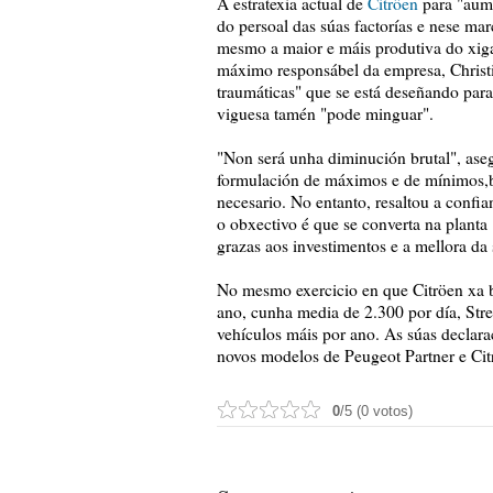
A estratexia actual de
Citröen
para "aume
do persoal das súas factorías e nese ma
mesmo a maior e máis produtiva do xig
máximo responsábel da empresa, Christia
traumáticas" que se está deseñando para
viguesa tamén "pode minguar".
"Non será unha diminución brutal", aseg
formulación de máximos e de mínimos,
necesario. No entanto, resaltou a confi
o obxectivo é que se converta na plant
grazas aos investimentos e a mellora da
No mesmo exercicio en que Citröen xa 
ano, cunha media de 2.300 por día, Stre
vehículos máis por ano. As súas declara
novos modelos de Peugeot Partner e Citr
0
/5 (0 votos)