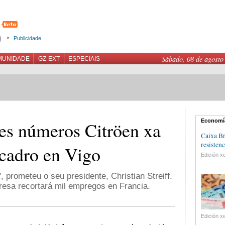
Publicidade
Sábado, 08 de agosto
MUNIDADE
GZ-EXT
ESPECIAIS
Economí
es números Citröen xa
Caixa Br
resistenc
 cadro en Vigo
Edición xe
, prometeu o seu presidente, Christian Streiff.
sa recortará mil empregos en Francia.
Edición xe