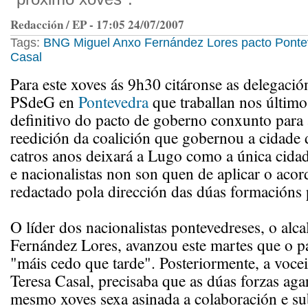
Redacción / EP - 17:05 24/07/2007
Tags:
BNG
Miguel Anxo Fernández Lores
pacto
Ponte
Casal
Para este xoves ás 9h30 citáronse as delegaci
PSdeG en
Pontevedra
que traballan nos último
definitivo do pacto de goberno conxunto para 
reedición da coalición que gobernou a cidade 
catros anos deixará a Lugo como a única cidad
e nacionalistas non son quen de aplicar o aco
redactado pola dirección das dúas formacións p
O líder dos nacionalistas pontevedreses, o al
Fernández Lores, avanzou este martes que o pa
"máis cedo que tarde". Posteriormente, a voceir
Teresa Casal, precisaba que as dúas forzas aga
mesmo xoves sexa asinada a colaboración e su