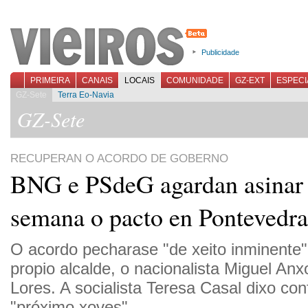
Publicidade
PRIMEIRA
CANAIS
LOCAIS
COMUNIDADE
GZ-EXT
ESPECI
GZ-Sete
Terra Eo-Navia
GZ-Sete
RECUPERAN O ACORDO DE GOBERNO
BNG e PSdeG agardan asinar 
semana o pacto en Pontevedra
O acordo pecharase "de xeito inminente
propio alcalde, o nacionalista Miguel An
Lores. A socialista Teresa Casal dixo conf
"próximo xoves".