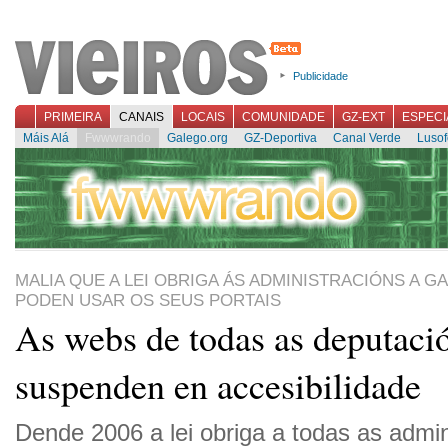
Publicidade
PRIMEIRA
CANAIS
LOCAIS
COMUNIDADE
GZ-EXT
ESPECI
Máis Alá
Fwwwrando
Galego.org
GZ-Deportiva
Canal Verde
Lusof
MALIA QUE A LEI OBRIGA ÁS ADMINISTRACIÓNS A 
PODEN USAR OS SEUS PORTAIS
As webs de todas as deputaci
suspenden en accesibilidade
Dende 2006 a lei obriga a todas as admin