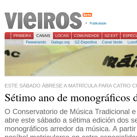
Publicidade
PRIMEIRA
CANAIS
LOCAIS
COMUNIDADE
GZ-EXT
ESPECI
Máis Alá
Fwwwrando
Galego.org
GZ-Deportiva
Canal Verde
Lusof
ESTE SÁBADO ÁBRESE A MATRÍCULA PARA CATRO 
Sétimo ano de monográficos 
O Conservatorio de Música Tradicional 
abre este sábado a sétima edición dos s
monográficos arredor da música. A partir