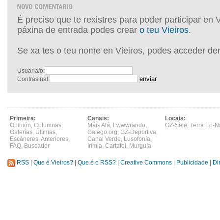
É preciso que te rexistres para poder participar en 
páxina de entrada podes crear
o teu Vieiros
.
Se xa tes o teu nome en Vieiros, podes acceder de
Usuaria/o:
Contrasinal:
Primeira:
Canais:
Locais:
Opinión
,
Columnas
,
Máis Alá
,
Fwwwrando
,
GZ-Sete
,
Terra Eo-N
Galerías
,
Últimas
,
Galego.org
,
GZ-Deportiva
,
Escáneres
,
Anteriores
,
Canal Verde
,
Lusofonía
,
FAQ
,
Buscador
Irimia
,
Cartafol
,
Murguía
RSS
|
Que é Vieiros?
|
Que é o RSS?
|
Creative Commons
|
Publicidade
|
Di