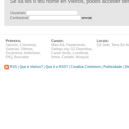
Se xa tes o teu nome en Vieiros, podes acceder de
Usuaria/o:
Contrasinal:
Primeira:
Canais:
Locais:
Opinión
,
Columnas
,
Máis Alá
,
Fwwwrando
,
GZ-Sete
,
Terra Eo-N
Galerías
,
Últimas
,
Galego.org
,
GZ-Deportiva
,
Escáneres
,
Anteriores
,
Canal Verde
,
Lusofonía
,
FAQ
,
Buscador
Irimia
,
Cartafol
,
Murguía
RSS
|
Que é Vieiros?
|
Que é o RSS?
|
Creative Commons
|
Publicidade
|
Di