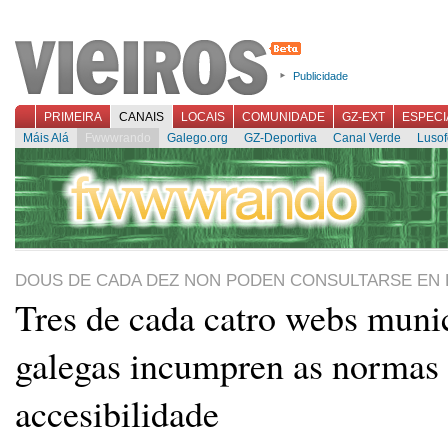
Publicidade
PRIMEIRA
CANAIS
LOCAIS
COMUNIDADE
GZ-EXT
ESPECI
Máis Alá
Fwwwrando
Galego.org
GZ-Deportiva
Canal Verde
Lusof
DOUS DE CADA DEZ NON PODEN CONSULTARSE EN 
Tres de cada catro webs muni
galegas incumpren as normas
accesibilidade