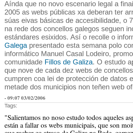
Aínda que no novo escenario legal a fin
2005 as webs públicas xa deberan ter ar
súas eivas básicas de accesibilidade, o 
na rede dos concellos galegos seguen i
estándares esixidos. Así o recolle o inf
Galega
presentado esta semana polo con
informático Manuel Casal Lodeiro, prom
comunidade
Fillos de Galiza
. O estudo 
que nove de cada dez webs de concellos
cumpren coa lei de protección de datos
metade dos municipios non teñen web ofi
- 09:07 03/02/2006
Tags:
"Salientamos no noso estudo todos aqueles as
están a fallar os webs municipais, que son moi
que rachar co atraso de Galiza na Rede, come