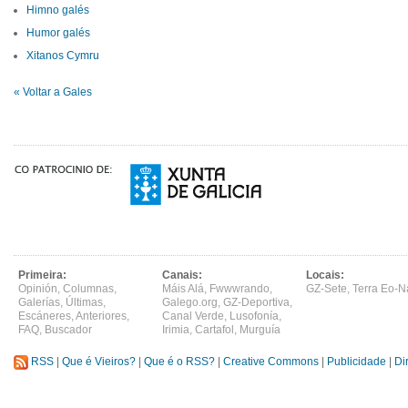
Himno galés
Humor galés
Xitanos Cymru
« Voltar a Gales
Primeira:
Canais:
Locais:
Opinión
,
Columnas
,
Máis Alá
,
Fwwwrando
,
GZ-Sete
,
Terra Eo-N
Galerías
,
Últimas
,
Galego.org
,
GZ-Deportiva
,
Escáneres
,
Anteriores
,
Canal Verde
,
Lusofonía
,
FAQ
,
Buscador
Irimia
,
Cartafol
,
Murguía
RSS
|
Que é Vieiros?
|
Que é o RSS?
|
Creative Commons
|
Publicidade
|
Di